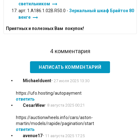
arrow_right_alt
светильником
арт: 1.A186.1.02B.R50.0 -
Зеркальный шкаф Брайтон 80
arrow_right_alt
венге
Приятных и полезных Вам покупок!
4 комментария
НАПИСАТЬ КОММЕНТАРИЙ
Michaelduent
•
27 июля 2025 13:30
https://ufo.hosting/autopayment
ответить
CesarWew
•
8 августа 2025 00:21
https://auctionwheels.info/cars/aston-
martin/models/rapide/pagination/start
ответить
avenue17
•
11 августа 2025 17:25