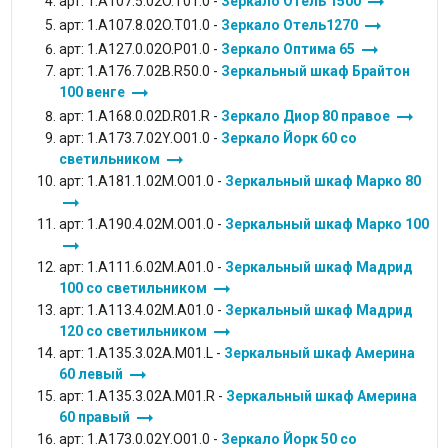
arrow_right_alt
арт: 1.A107.5.02O.T01.0 -
Зеркало Отель 1500
arrow_right_alt
арт: 1.A107.8.02O.T01.0 -
Зеркало Отель1270
arrow_right_alt
арт: 1.A127.0.02O.P01.0 -
Зеркало Оптима 65
арт: 1.A176.7.02B.R50.0 -
Зеркальный шкаф Брайтон
arrow_right_alt
100 венге
arrow_right_alt
арт: 1.A168.0.02D.R01.R -
Зеркало Диор 80 правое
арт: 1.A173.7.02Y.O01.0 -
Зеркало Йорк 60 со
arrow_right_alt
светильником
арт: 1.A181.1.02M.O01.0 -
Зеркальный шкаф Марко 80
arrow_right_alt
арт: 1.A190.4.02M.O01.0 -
Зеркальный шкаф Марко 100
arrow_right_alt
арт: 1.A111.6.02M.A01.0 -
Зеркальный шкаф Мадрид
arrow_right_alt
100 со светильником
арт: 1.A113.4.02M.A01.0 -
Зеркальный шкаф Мадрид
arrow_right_alt
120 со светильником
арт: 1.A135.3.02A.M01.L -
Зеркальный шкаф Америна
arrow_right_alt
60 левый
арт: 1.A135.3.02A.M01.R -
Зеркальный шкаф Америна
arrow_right_alt
60 правый
арт: 1.A173.0.02Y.O01.0 -
Зеркало Йорк 50 со