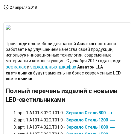

27 апреля 2018
Производитель мебели для ванной
Акватон
постоянно
работает над улучшением качества своей продукции,
используя инновационные технологии, современные
материалы и комплектующие. С декабря 2017 года в ряде
зеркалах
зеркальных шкафах
и
Акватон LLA-
светильники
будут заменены на более современные
LED–
светильники
.
Полный перечень изделий с новыми
LED-светильниками
arrow_right_alt
арт: 1.A101.3.02O.T01.0 -
Зеркало Отель 800
arrow_right_alt
арт: 1.A101.4.02O.T01.0 -
Зеркало Отель 1200
arrow_right_alt
арт: 1.A107.4.02O.T01.0 -
Зеркало Отель 1000