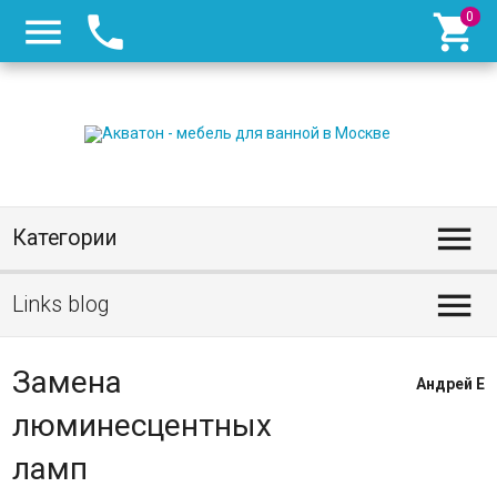




Категории

Links blog
Замена
Андрей Е
люминесцентных
ламп