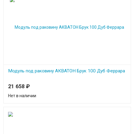
Модуль под раковину АКВАТОН Брук 100 Дуб Феррара
Ширина 99.6 см
21 658
₽
Высота 50 см
Глубина 44.3 см
Нет в наличии