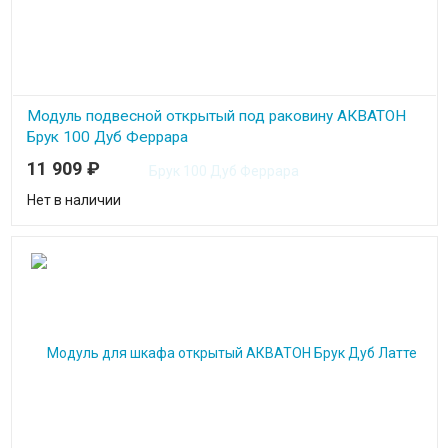
Модуль подвесной открытый под раковину АКВАТОН
Брук 100 Дуб Феррара
11 909
₽
Ширина 100 см
Высота 50 см
Глубина 44.3 см
Нет в наличии